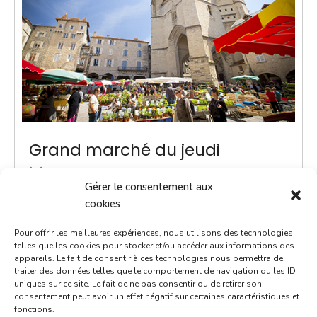
Grand marché du jeudi
8 juillet 2027
Gérer le consentement aux
8h00 - 13h00
cookies
Place Notre-Dame
Pour offrir les meilleures expériences, nous utilisons des technologies
Marchés
telles que les cookies pour stocker et/ou accéder aux informations des
appareils. Le fait de consentir à ces technologies nous permettra de
traiter des données telles que le comportement de navigation ou les ID
ACTUALITÉ - Une navette Bastibus gratuite pour le
uniques sur ce site. Le fait de ne pas consentir ou de retirer son
marché Chaque jeudi jusqu’à septembre, une navette
consentement peut avoir un effet négatif sur certaines caractéristiques et
fonctions.
Bastibus gratuite est mise en place par la Ville pour