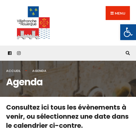
Search
Skip
for:
to
MENU
content
Ouv
ACCUEIL
AGENDA
Agenda
Consultez ici tous les évènements à
venir,
ou sélectionnez une date dans
le calendrier ci-contre.