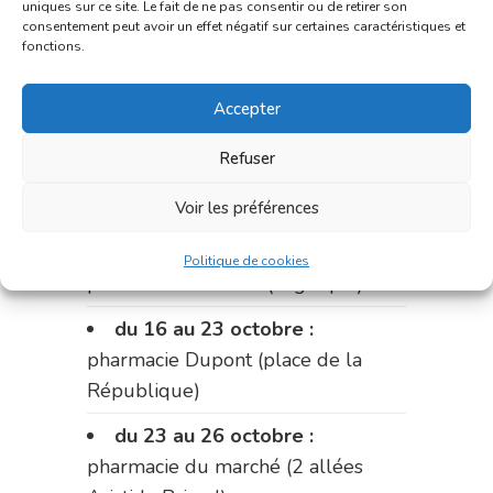
uniques sur ce site. Le fait de ne pas consentir ou de retirer son
du 2 au 9 octobre :
pharmacie
consentement peut avoir un effet négatif sur certaines caractéristiques et
fonctions.
Bonnemaire (rue Saint-Jacques)
du 9 au 12 octobre:
pharmacie
Accepter
Carnus (rue Marcellin-Fabre)
Refuser
Le 12 octobre :
pharmacie
Charignon-Dumas (La Fouillade)
Voir les préférences
du 12 au 16 octobre :
Politique de cookies
pharmacie Palobart (Laguépie)
du 16 au 23 octobre :
pharmacie Dupont (place de la
République)
du 23 au 26 octobre :
pharmacie du marché (2 allées