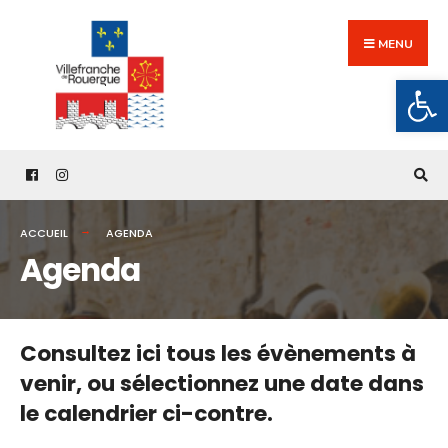
Search
Skip
for:
to
MENU
content
Ouv
ACCUEIL
AGENDA
Agenda
Consultez ici tous les évènements à
venir,
ou sélectionnez une date dans
le calendrier ci-contre.