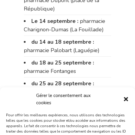
pharmacie Dupont (place de la
République)
Le 14 septembre :
pharmacie
Charignon-Dumas (La Fouillade)
du 14 au 18 septembre :
pharmacie Palobart (Laguépie)
du 18 au 25 septembre :
pharmacie Fontanges
du 25 au 28 septembre :
pharmacie du marché (2 allées
Gérer le consentement aux
Aristide Briand)
cookies
Du 28 septembre au 1er
Pour offrir les meilleures expériences, nous utilisons des technologies
octobre :
pharmacie Charignon-
telles que les cookies pour stocker et/ou accéder aux informations des
appareils. Le fait de consentir à ces technologies nous permettra de
Dumas (La Fouillade)
traiter des données telles que le comportement de navigation ou les ID