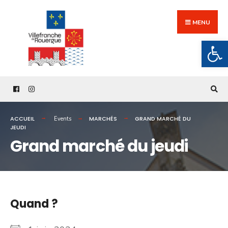
Search
Skip
for:
to
MENU
content
Ouv
ACCUEIL
MARCHÉS
GRAND MARCHÉ DU
Events
JEUDI
Grand marché du jeudi
Quand ?