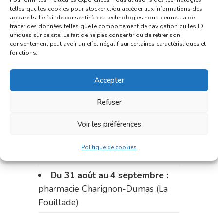
Pour offrir les meilleures expériences, nous utilisons des technologies
du marché (2 allées Aristide
telles que les cookies pour stocker et/ou accéder aux informations des
appareils. Le fait de consentir à ces technologies nous permettra de
Briand)
traiter des données telles que le comportement de navigation ou les ID
uniques sur ce site. Le fait de ne pas consentir ou de retirer son
Le 17 août :
pharmacie
consentement peut avoir un effet négatif sur certaines caractéristiques et
Charignon-Dumas (La Fouillade)
fonctions.
du 17 au 21 août :
pharmacie
Accepter
Palobart (Laguépie)
Refuser
du 21 au 28 août :
pharmacie
Dupont (place de la République)
Voir les préférences
du 28 au 31 août :
pharmacie
Politique de cookies
Bonnemaire (rue Saint-Jacques)
Du 31 août au 4 septembre :
pharmacie Charignon-Dumas (La
Fouillade)