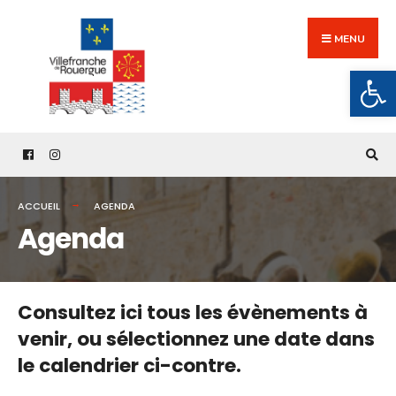
Search
Skip
for:
to
MENU
content
Ouv
ACCUEIL
AGENDA
Agenda
Consultez ici tous les évènements à
venir,
ou sélectionnez une date dans
le calendrier ci-contre.