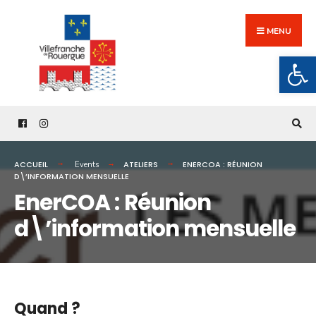
Search
Skip
for:
to
MENU
content
Ouv
ACCUEIL
ATELIERS
ENERCOA : RÉUNION
Events
D\’INFORMATION MENSUELLE
EnerCOA : Réunion
d\’information mensuelle
Quand ?