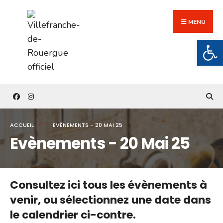
Search
Skip
for:
to
MENU
content
Ouv
ACCUEIL
EVÈNEMENTS - 20 MAI 25
Evènements - 20 Mai 25
Consultez ici tous les évènements à
venir,
ou sélectionnez une date dans
le calendrier ci-contre.