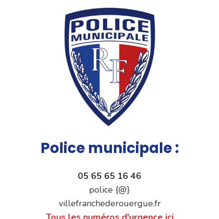
Police municipale :
05 65 65 16 46
police {@}
villefranchederouergue.fr
Tous les numéros d'urgence ici