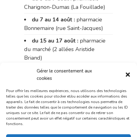
Charignon-Dumas (La Fouillade)
du 7 au 14 août :
pharmacie
Bonnemaire (rue Saint-Jacques)
du 15 au 17 août :
pharmacie
du marché (2 allées Aristide
Briand)
Le 17 août :
pharmacie
Gérer le consentement aux
Charignon-Dumas (La Fouillade)
cookies
du 17 au 21 août :
pharmacie
Pour offrir les meilleures expériences, nous utilisons des technologies
telles que les cookies pour stocker et/ou accéder aux informations des
Palobart (Laguépie)
appareils. Le fait de consentir à ces technologies nous permettra de
traiter des données telles que le comportement de navigation ou les ID
du 21 au 28 août :
pharmacie
uniques sur ce site. Le fait de ne pas consentir ou de retirer son
consentement peut avoir un effet négatif sur certaines caractéristiques et
Dupont (place de la République)
fonctions.
du 28 au 31 août :
pharmacie