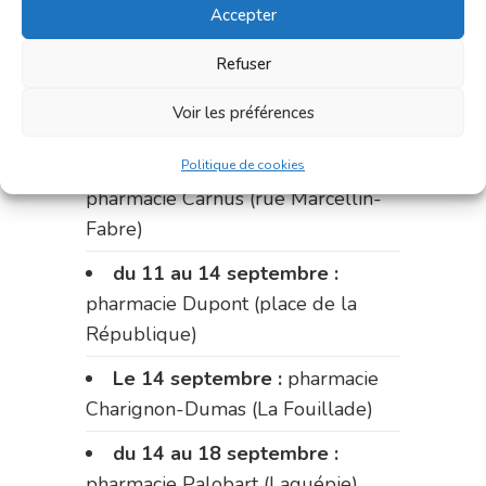
Accepter
Bonnemaire (rue Saint-Jacques)
Du 31 août au 4 septembre :
Refuser
pharmacie Charignon-Dumas (La
Voir les préférences
Fouillade)
du 4 au 11 septembre :
Politique de cookies
pharmacie Carnus (rue Marcellin-
Fabre)
du 11 au 14 septembre :
pharmacie Dupont (place de la
République)
Le 14 septembre :
pharmacie
Charignon-Dumas (La Fouillade)
du 14 au 18 septembre :
pharmacie Palobart (Laguépie)