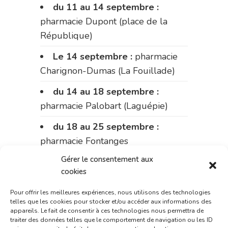
du 11 au 14 septembre :
pharmacie Dupont (place de la
République)
Le 14 septembre :
pharmacie
Charignon-Dumas (La Fouillade)
du 14 au 18 septembre :
pharmacie Palobart (Laguépie)
du 18 au 25 septembre :
pharmacie Fontanges
Gérer le consentement aux
du 25 au 28 septembre :
cookies
pharmacie du marché (2 allées
Aristide Briand)
Pour offrir les meilleures expériences, nous utilisons des technologies
telles que les cookies pour stocker et/ou accéder aux informations des
Du 28 septembre au 1er
appareils. Le fait de consentir à ces technologies nous permettra de
traiter des données telles que le comportement de navigation ou les ID
octobre :
pharmacie Charignon-