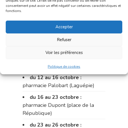
uniques sur ce site. Le fait de ne pas consentir ou de retirer son
Dumas (La Fouillade)
consentement peut avoir un effet négatif sur certaines caractéristiques et
fonctions.
du 2 au 9 octobre :
pharmacie
Bonnemaire (rue Saint-Jacques)
Accepter
du 9 au 12 octobre:
pharmacie
Refuser
Carnus (rue Marcellin-Fabre)
Voir les préférences
Le 12 octobre :
pharmacie
Charignon-Dumas (La Fouillade)
Politique de cookies
du 12 au 16 octobre :
pharmacie Palobart (Laguépie)
du 16 au 23 octobre :
pharmacie Dupont (place de la
République)
du 23 au 26 octobre :