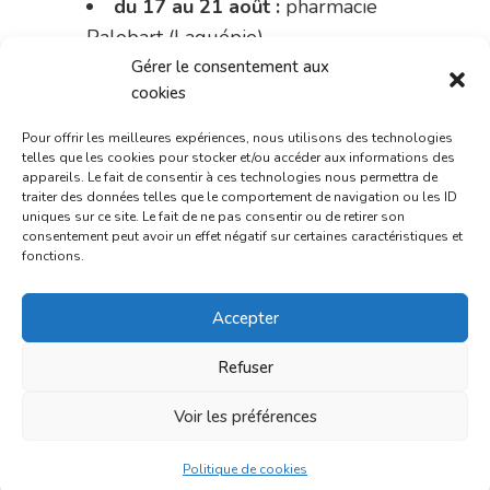
du 17 au 21 août :
pharmacie
Palobart (Laguépie)
Gérer le consentement aux
du 21 au 28 août :
pharmacie
cookies
Dupont (place de la République)
Pour offrir les meilleures expériences, nous utilisons des technologies
du 28 au 31 août :
pharmacie
telles que les cookies pour stocker et/ou accéder aux informations des
appareils. Le fait de consentir à ces technologies nous permettra de
Bonnemaire (rue Saint-Jacques)
traiter des données telles que le comportement de navigation ou les ID
uniques sur ce site. Le fait de ne pas consentir ou de retirer son
Du 31 août au 4 septembre :
consentement peut avoir un effet négatif sur certaines caractéristiques et
fonctions.
pharmacie Charignon-Dumas (La
Fouillade)
Accepter
du 4 au 11 septembre :
Refuser
pharmacie Carnus (rue Marcellin-
Fabre)
Voir les préférences
du 11 au 14 septembre :
Politique de cookies
pharmacie Dupont (place de la