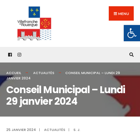
Search
Skip
for:
to
MENU
content
Ouv
ACCUEIL
ACTUALITÉS
CONSEIL MUNICIPAL – LUNDI 29
JANVIER 2024
Conseil Municipal – Lundi
29 janvier 2024
25 JANVIER 2024
|
ACTUALITÉS
|
S. J.