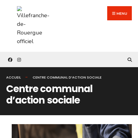
Search
Skip
for:
to
MENU
content
ACCUEIL
CENTRE COMMUNAL D’ACTION SOCIALE
Centre communal
d’action sociale