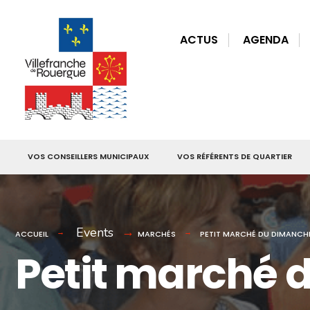
for:
Skip
to
ACTUS
AGENDA
content
VOS CONSEILLERS MUNICIPAUX
VOS RÉFÉRENTS DE QUARTIER
Events
ACCUEIL
MARCHÉS
PETIT MARCHÉ DU DIMANCH
Petit marché 