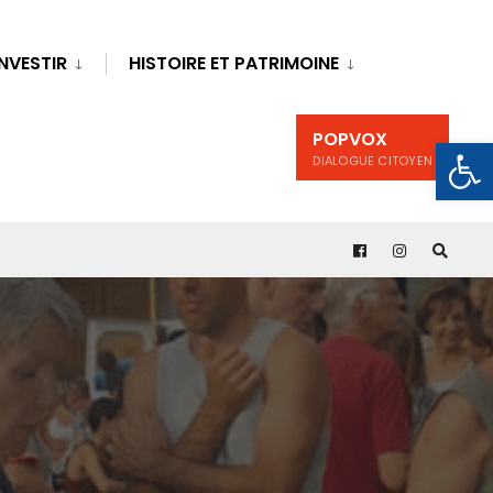
INVESTIR
HISTOIRE ET PATRIMOINE
POPVOX
Ouv
DIALOGUE CITOYEN