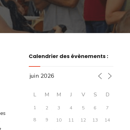
Calendrier des évènements :
L
M
M
J
V
S
D
1
2
3
4
5
6
7
des
8
9
10
11
12
13
14
e
t