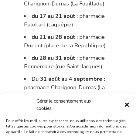
Charignon-Dumas (La Fouillade)
du 17 au 21 août :
pharmacie
Palobart (Laguépie)
du 21 au 28 août :
pharmacie
Dupont (place de la République)
du 28 au 31 août :
pharmacie
Bonnemaire (rue Saint-Jacques)
Du 31 août au 4 septembre :
pharmacie Charignon-Dumas (La
Fouillade)
Gérer le consentement aux
du 4 au 11 septembre :
cookies
pharmacie Carnus (rue Marcellin-
Pour offrir les meilleures expériences, nous utilisons des technologies
Fabre)
telles que les cookies pour stocker et/ou accéder aux informations des
appareils. Le fait de consentir à ces technologies nous permettra de