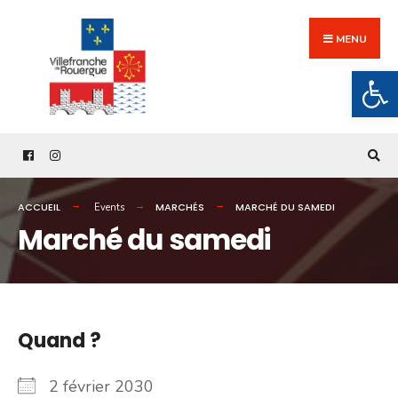
Search
Skip
for:
to
MENU
content
Ouv
ACCUEIL
MARCHÉS
MARCHÉ DU SAMEDI
Events
Marché du samedi
Quand ?
2 février 2030