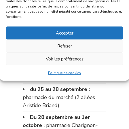
du 11 au 14 septembre :
traiter des données telles que le comportement de navigation ou les ID
uniques sur ce site. Le fait de ne pas consentir ou de retirer son
pharmacie Dupont (place de la
consentement peut avoir un effet négatif sur certaines caractéristiques et
République)
fonctions.
Le 14 septembre :
pharmacie
Accepter
Charignon-Dumas (La Fouillade)
Refuser
du 14 au 18 septembre :
pharmacie Palobart (Laguépie)
Voir les préférences
du 18 au 25 septembre :
Politique de cookies
pharmacie Fontanges
du 25 au 28 septembre :
pharmacie du marché (2 allées
Aristide Briand)
Du 28 septembre au 1er
octobre :
pharmacie Charignon-