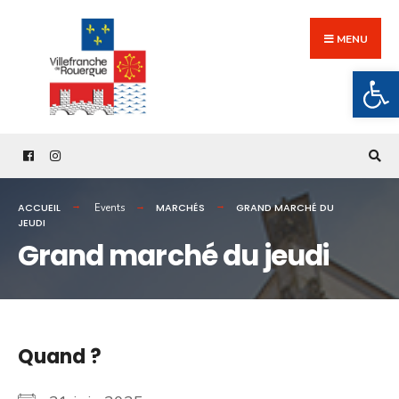
Search
Skip
for:
to
MENU
content
Ouv
ACCUEIL
MARCHÉS
GRAND MARCHÉ DU
Events
JEUDI
Grand marché du jeudi
Quand ?