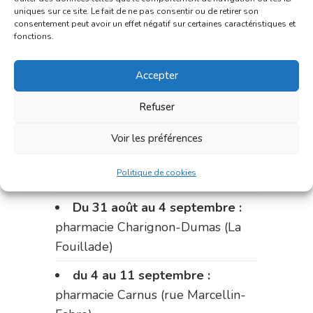
uniques sur ce site. Le fait de ne pas consentir ou de retirer son
Le 17 août :
pharmacie
consentement peut avoir un effet négatif sur certaines caractéristiques et
Charignon-Dumas (La Fouillade)
fonctions.
du 17 au 21 août :
pharmacie
Accepter
Palobart (Laguépie)
Refuser
du 21 au 28 août :
pharmacie
Dupont (place de la République)
Voir les préférences
du 28 au 31 août :
pharmacie
Politique de cookies
Bonnemaire (rue Saint-Jacques)
Du 31 août au 4 septembre :
pharmacie Charignon-Dumas (La
Fouillade)
du 4 au 11 septembre :
pharmacie Carnus (rue Marcellin-