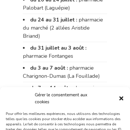
Palobart (Laguépie)
du 24 au 31 juillet :
pharmacie
du marché (2 allées Aristide
Briand)
du 31 juillet au 3 août :
pharmacie Fontanges
du 3 au 7 août :
pharmacie
Charignon-Dumas (La Fouillade)
du 7 au 14 août :
pharmacie
Gérer le consentement aux
Bonnemaire (rue Saint-Jacques)
cookies
du 15 au 17 août :
pharmacie
Pour offrir les meilleures expériences, nous utilisons des technologies
du marché (2 allées Aristide
telles que les cookies pour stocker et/ou accéder aux informations des
Briand)
appareils. Le fait de consentir à ces technologies nous permettra de
traiter des données telles que le comportement de navigation ou les ID