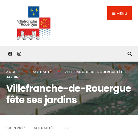
Search
Skip
for:
to
MENU
content
ACCUEIL
ACTUALITÉS
VILLEFRANCHE-DE-ROUERGUE FÊTE SES
JARDINS
Villefranche-de-Rouergue
fête ses jardins
1 JUIN 2026
|
ACTUALITÉS
|
S. J.