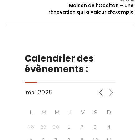
Maison de l’Occitan – Une
rénovation qui a valeur d’exemple
Calendrier des
évènements :
L
M
M
J
V
S
D
28
2
29
30
1
3
4
5
9