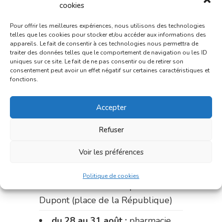
du 3 au 7 août :
pharmacie
cookies
Charignon-Dumas (La Fouillade)
Pour offrir les meilleures expériences, nous utilisons des technologies
du 7 au 14 août :
pharmacie
telles que les cookies pour stocker et/ou accéder aux informations des
appareils. Le fait de consentir à ces technologies nous permettra de
Bonnemaire (rue Saint-Jacques)
traiter des données telles que le comportement de navigation ou les ID
uniques sur ce site. Le fait de ne pas consentir ou de retirer son
du 15 au 17 août :
pharmacie
consentement peut avoir un effet négatif sur certaines caractéristiques et
fonctions.
du marché (2 allées Aristide
Briand)
Accepter
Le 17 août :
pharmacie
Refuser
Charignon-Dumas (La Fouillade)
du 17 au 21 août :
pharmacie
Voir les préférences
Palobart (Laguépie)
Politique de cookies
du 21 au 28 août :
pharmacie
Dupont (place de la République)
du 28 au 31 août :
pharmacie