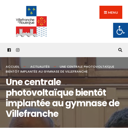
Search
Skip
for:
to
MENU
content
Ouv
ACCUEIL
ACTUALITÉS
UNE CENTRALE PHOTOVOLTAÏQUE
BIENTÔT IMPLANTÉE AU GYMNASE DE VILLEFRANCHE
Une centrale
photovoltaïque bientôt
implantée au gymnase de
Villefranche