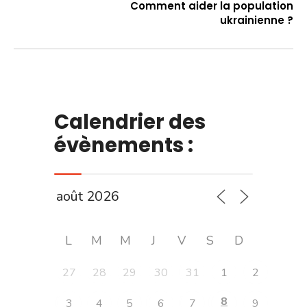
Comment aider la population
ukrainienne ?
Calendrier des
évènements :
L
M
M
J
V
S
D
27
28
29
30
31
1
2
8
3
4
5
6
7
9