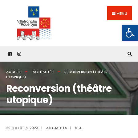
Search
Skip
for:
to
MENU
content
Ouv
ACCUEIL
ACTUALITÉS
RECONVERSION (THÉÂTRE
UTOPIQUE)
Reconversion (théâtre
utopique)
20 OCTOBRE 2023
|
ACTUALITÉS
|
S. J.