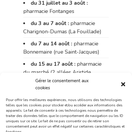
du 31 juillet au 3 août :
pharmacie Fontanges
du 3 au 7 août :
pharmacie
Charignon-Dumas (La Fouillade)
du 7 au 14 août :
pharmacie
Bonnemaire (rue Saint-Jacques)
du 15 au 17 août :
pharmacie
du marché (2 allées Aristide
Briand)
Gérer le consentement aux
cookies
Le 17 août :
pharmacie
Charignon-Dumas (La Fouillade)
Pour offrir les meilleures expériences, nous utilisons des technologies
telles que les cookies pour stocker et/ou accéder aux informations des
appareils. Le fait de consentir à ces technologies nous permettra de
du 17 au 21 août :
pharmacie
traiter des données telles que le comportement de navigation ou les ID
Palobart (Laguépie)
uniques sur ce site. Le fait de ne pas consentir ou de retirer son
consentement peut avoir un effet négatif sur certaines caractéristiques et
fonctions.