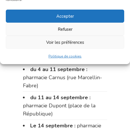
du 21 au 28 août :
pharmacie
Dupont (place de la République)
Accepter
du 28 au 31 août :
pharmacie
Bonnemaire (rue Saint-Jacques)
Refuser
Du 31 août au 4 septembre :
Voir les préférences
pharmacie Charignon-Dumas (La
Fouillade)
Politique de cookies
du 4 au 11 septembre :
pharmacie Carnus (rue Marcellin-
Fabre)
du 11 au 14 septembre :
pharmacie Dupont (place de la
République)
Le 14 septembre :
pharmacie