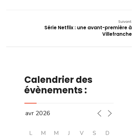
Suivant:
Série Netflix : une avant-première à
Villefranche
Calendrier des
évènements :
L
M
M
J
V
S
D