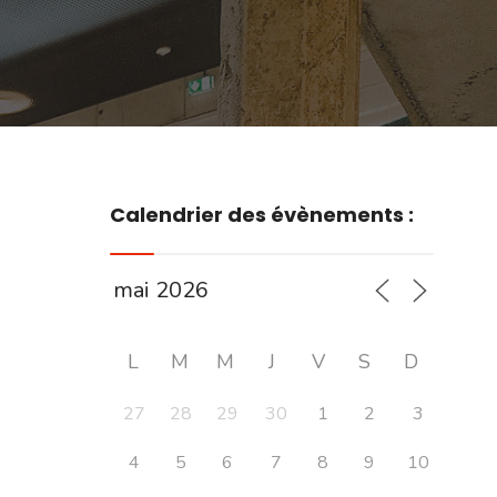
Calendrier des évènements :
L
M
M
J
V
S
D
27
28
29
30
1
2
3
4
5
6
7
8
9
10