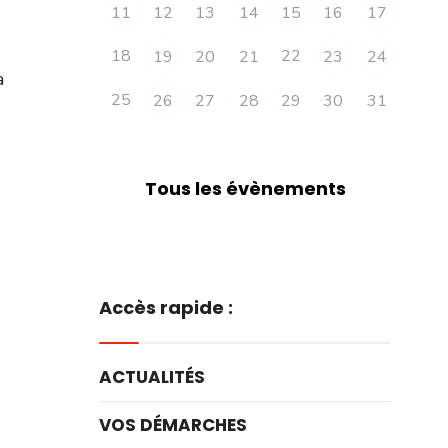
11
12
13
14
15
16
17
18
22
19
20
21
23
24
a
25
26
27
28
29
30
31
Tous les évènements
Accès rapide :
ACTUALITÉS
VOS DÉMARCHES