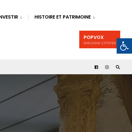
INVESTIR
HISTOIRE ET PATRIMOINE
POPVOX
Ouv
DIALOGUE CITOYEN