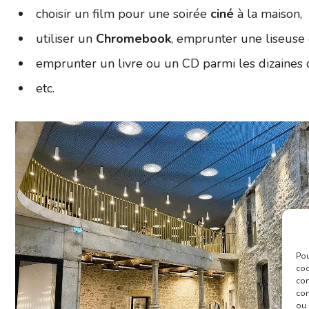
choisir un film pour une soirée
ciné
à la maison,
utiliser un
Chromebook
, emprunter une liseuse
emprunter un livre ou un CD parmi les dizaines d
etc.
Pou
coo
con
com
ou 