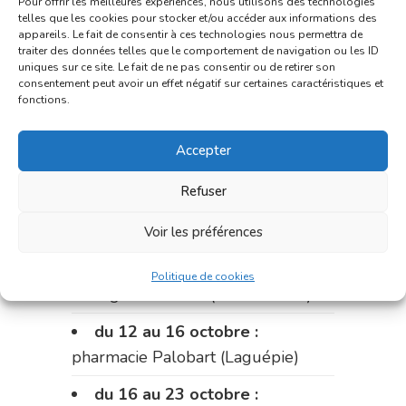
Pour offrir les meilleures expériences, nous utilisons des technologies
Aristide Briand)
telles que les cookies pour stocker et/ou accéder aux informations des
appareils. Le fait de consentir à ces technologies nous permettra de
traiter des données telles que le comportement de navigation ou les ID
Du 28 septembre au 1er
uniques sur ce site. Le fait de ne pas consentir ou de retirer son
octobre :
pharmacie Charignon-
consentement peut avoir un effet négatif sur certaines caractéristiques et
fonctions.
Dumas (La Fouillade)
du 2 au 9 octobre :
pharmacie
Accepter
Bonnemaire (rue Saint-Jacques)
Refuser
du 9 au 12 octobre:
pharmacie
Carnus (rue Marcellin-Fabre)
Voir les préférences
Le 12 octobre :
pharmacie
Politique de cookies
Charignon-Dumas (La Fouillade)
du 12 au 16 octobre :
pharmacie Palobart (Laguépie)
du 16 au 23 octobre :