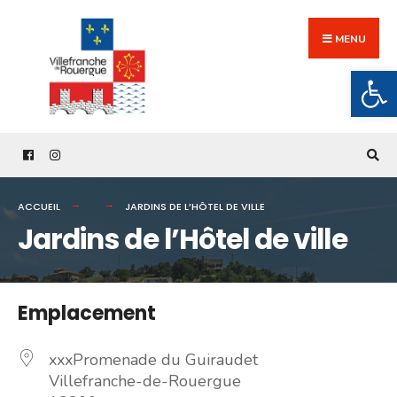
Search
Skip
for:
to
MENU
content
Ouv
ACCUEIL
JARDINS DE L’HÔTEL DE VILLE
Jardins de l’Hôtel de ville
Emplacement
xxxPromenade du Guiraudet
Villefranche-de-Rouergue