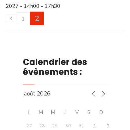
2027 - 14h00 - 17h30
2
1
Calendrier des
évènements :
L
M
M
J
V
S
D
27
28
29
30
31
1
2