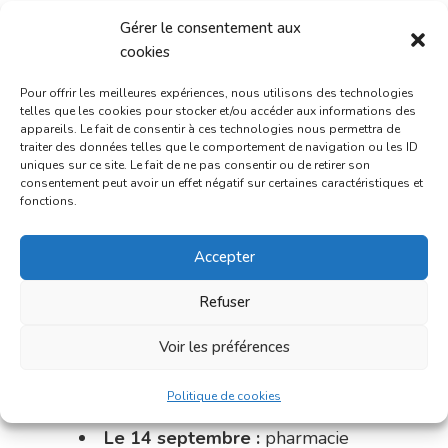
du 21 au 28 août :
pharmacie
Gérer le consentement aux
Dupont (place de la République)
cookies
du 28 au 31 août :
pharmacie
Pour offrir les meilleures expériences, nous utilisons des technologies
Bonnemaire (rue Saint-Jacques)
telles que les cookies pour stocker et/ou accéder aux informations des
appareils. Le fait de consentir à ces technologies nous permettra de
Du 31 août au 4 septembre :
traiter des données telles que le comportement de navigation ou les ID
uniques sur ce site. Le fait de ne pas consentir ou de retirer son
pharmacie Charignon-Dumas (La
consentement peut avoir un effet négatif sur certaines caractéristiques et
Fouillade)
fonctions.
du 4 au 11 septembre :
Accepter
pharmacie Carnus (rue Marcellin-
Fabre)
Refuser
du 11 au 14 septembre :
Voir les préférences
pharmacie Dupont (place de la
République)
Politique de cookies
Le 14 septembre :
pharmacie