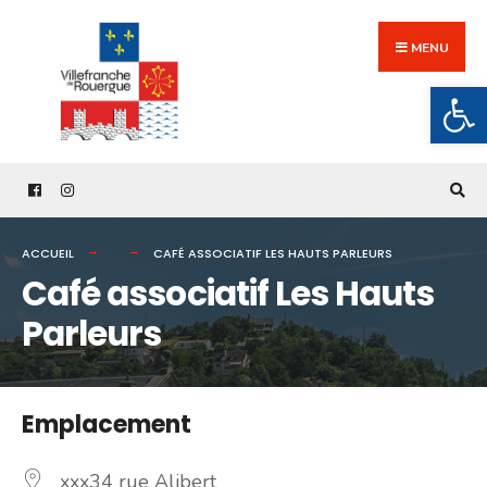
Search
Skip
for:
to
MENU
content
Ouv
ACCUEIL
CAFÉ ASSOCIATIF LES HAUTS PARLEURS
Café associatif Les Hauts
Parleurs
Emplacement
xxx34 rue Alibert