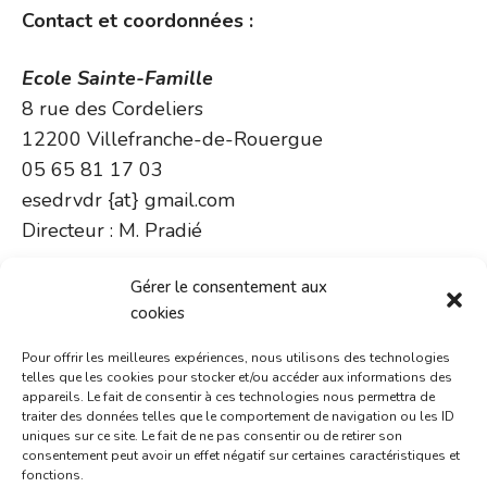
Contact et coordonnées :
Ecole Sainte-Famille
8 rue des Cordeliers
12200 Villefranche-de-Rouergue
05 65 81 17 03
esedrvdr {at} gmail.com
Directeur : M. Pradié
Ecole Notre-Dame
Gérer le consentement aux
cookies
6 Allées Aristide Briand
12200 Villefranche-de-Rouergue
Pour offrir les meilleures expériences, nous utilisons des technologies
05 65 45 21 92
telles que les cookies pour stocker et/ou accéder aux informations des
appareils. Le fait de consentir à ces technologies nous permettra de
esedrvdr {at} gmail.com
traiter des données telles que le comportement de navigation ou les ID
Directeur : M. Pradié
uniques sur ce site. Le fait de ne pas consentir ou de retirer son
consentement peut avoir un effet négatif sur certaines caractéristiques et
fonctions.