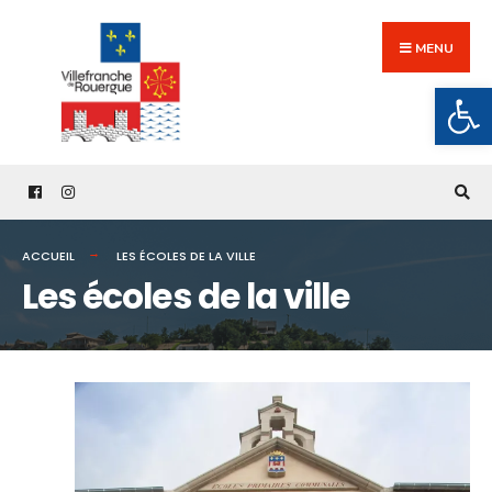
Search
Skip
for:
to
MENU
content
Ouv
ACCUEIL
LES ÉCOLES DE LA VILLE
Les écoles de la ville