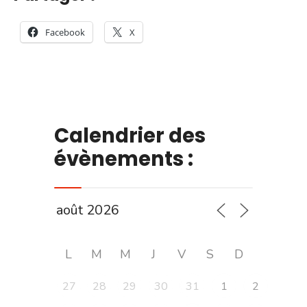
Facebook
X
Calendrier des
évènements :
L
M
M
J
V
S
D
27
28
29
30
31
1
2