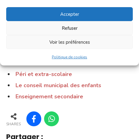
Voir aussi nos pages :
Accepter
L’école dès 2 ans
Refuser
Vie scolaire (inscriptions, journée type,
calendrier…)
Voir les préférences
Restauration scolaire
Politique de cookies
Aide à la scolarité
Péri et extra-scolaire
Le conseil municipal des enfants
Enseignement secondaire
SHARES
Partager :