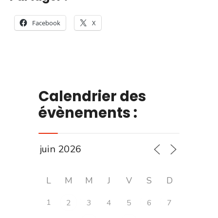
Facebook
X
Calendrier des
évènements :
L
M
M
J
V
S
D
1
2
3
4
5
6
7