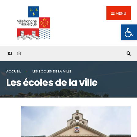
Search
Skip
for:
to
MENU
content
Ouv
ACCUEIL
LES ÉCOLES DE LA VILLE
Les écoles de la ville