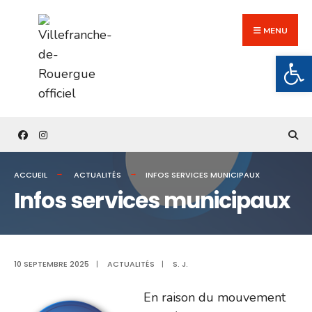
Search
Skip
for:
to
MENU
content
Ouv
ACCUEIL
ACTUALITÉS
INFOS SERVICES MUNICIPAUX
Infos services municipaux
10 SEPTEMBRE 2025
|
ACTUALITÉS
|
S. J.
En raison du mouvement