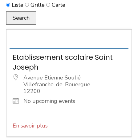
Type
Liste
Grille
Carte
d’affichage
Search
des
résultats
de
la
Etablissement scolaire Saint-
recherche
Joseph
Avenue Etienne Soulié
Villefranche-de-Rouergue
12200
No upcoming events
En savoir plus