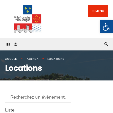
Search
Skip
for:
to
MENU
content
Ouv
ACCUEIL
AGENDA
LOCATIONS
Locations
Recherchez
un
évènement...
Liste