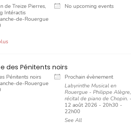
 de Treize Pierres,
No upcoming events
g Intéractis
franche-de-Rouergue
0
plus
e des Pénitents noirs
s Pénitents noirs
Prochain évènement
franche-de-Rouergue
Labyrinthe Musical en
0
Rouergue - Philippe Alègre,
récital de piano de Chopin.
12 août 2026 - 20h30 -
22h00
See All