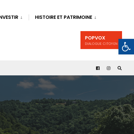
INVESTIR
HISTOIRE ET PATRIMOINE
POPVOX
Ouv
DIALOGUE CITOYEN