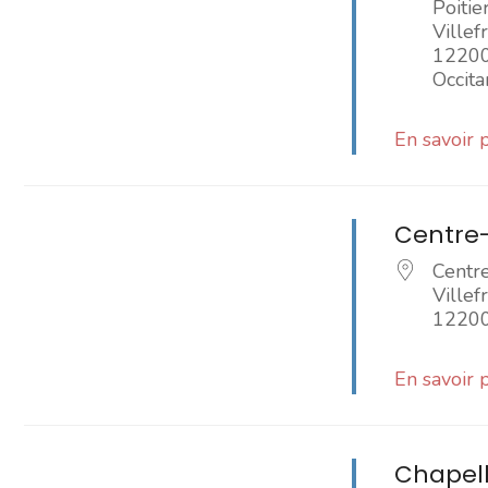
Poitie
Ville
1220
Occita
En savoir 
Centre-
Centr
Ville
1220
En savoir 
Chapell