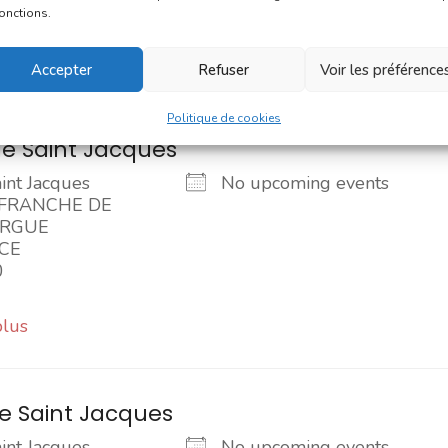
0
fonctions.
plus
Accepter
Refuser
Voir les préférence
Politique de cookies
e Saint Jacques
int Jacques
No upcoming events
EFRANCHE DE
RGUE
CE
0
plus
e Saint Jacques
int Jacques
No upcoming events