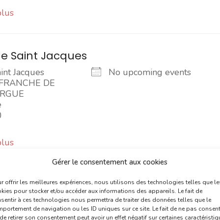
plus
e Saint Jacques
int Jacques
No upcoming events
EFRANCHE DE
RGUE
e
0
plus
Gérer le consentement aux cookies
e Saint Jacques
r offrir les meilleures expériences, nous utilisons des technologies telles que le
kies pour stocker et/ou accéder aux informations des appareils. Le fait de
int Jacques
sentir à ces technologies nous permettra de traiter des données telles que le
No upcoming events
portement de navigation ou les ID uniques sur ce site. Le fait de ne pas consent
franche de Rouergue
de retirer son consentement peut avoir un effet négatif sur certaines caractéristi