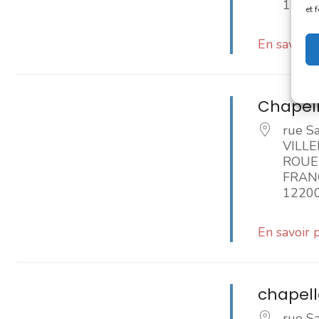
1220
et 
En savoir 
Chapell
rue Sa
VILL
ROUE
FRAN
1220
En savoir 
chapell
rue Sa