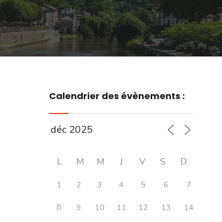
Calendrier des évènements :
L
M
M
J
V
S
D
1
2
3
4
5
6
7
8
9
10
11
12
13
14