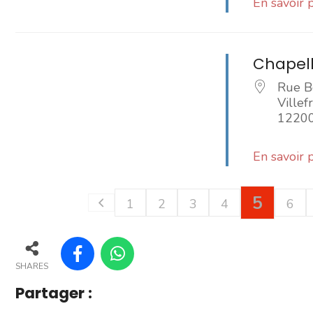
En savoir 
Chapell
Rue B
Ville
1220
En savoir 
5
1
2
3
4
6
SHARES
Partager :