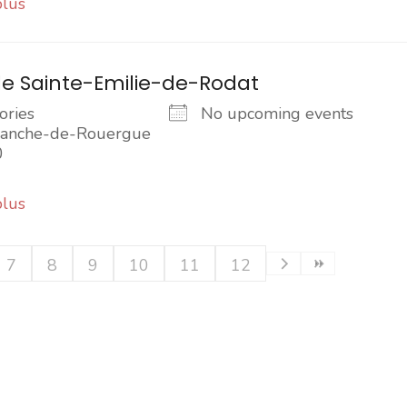
plus
e Sainte-Emilie-de-Rodat
ories
No upcoming events
franche-de-Rouergue
0
plus
7
8
9
10
11
12