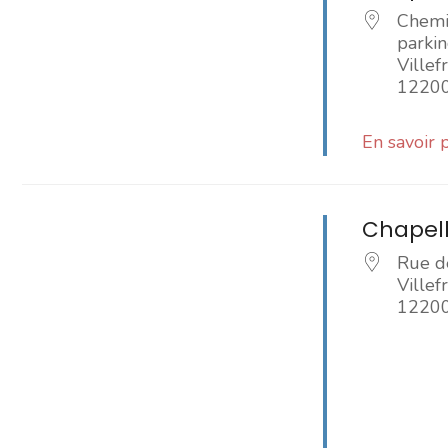
Chemin
parkin
Ville
1220
En savoir 
Chapell
Rue de
Ville
1220