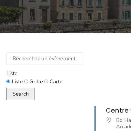
Recherchez
un
évènement...
Liste
Type
Liste
Grille
Carte
d’affichage
Search
des
résultats
Centre v
de
Bd Ha
la
Arcad
recherche