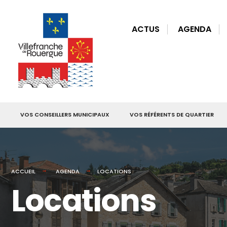
for:
Skip
to
ACTUS
AGENDA
content
VOS CONSEILLERS MUNICIPAUX
VOS RÉFÉRENTS DE QUARTIER
ACCUEIL
AGENDA
LOCATIONS
Locations