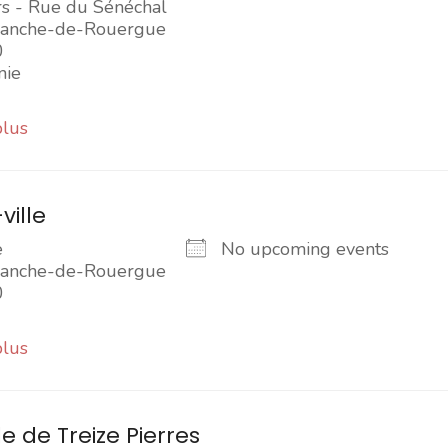
rs - Rue du Sénéchal
franche-de-Rouergue
0
nie
plus
ville
e
No upcoming events
franche-de-Rouergue
0
plus
e de Treize Pierres