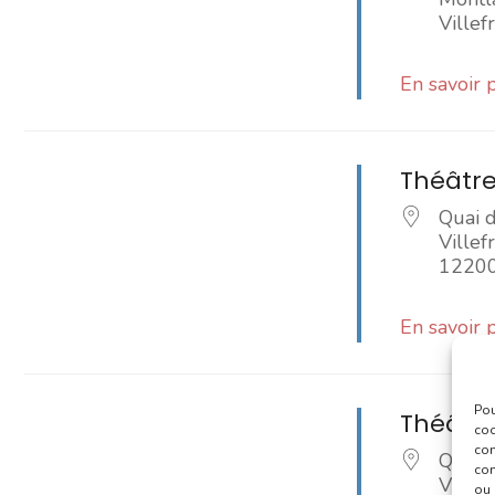
Ville
En savoir 
Théâtre
Quai 
Ville
1220
En savoir 
Pou
Théâtre
coo
con
Quai 
com
VILL
ou 