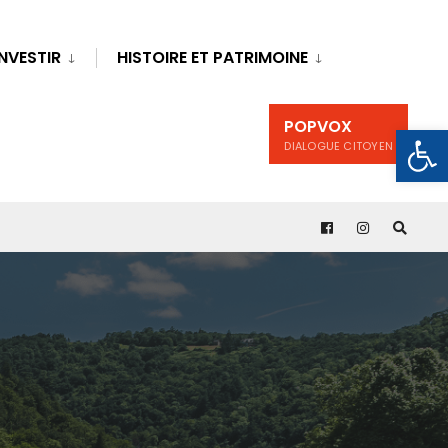
INVESTIR
HISTOIRE ET PATRIMOINE
POPVOX
Ouv
DIALOGUE CITOYEN