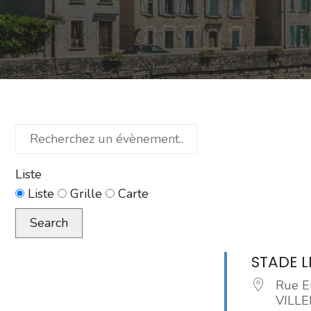
Recherchez
un
évènement...
Liste
Type
Liste
Grille
Carte
d’affichage
Search
des
résultats
STADE L
de
Rue E
la
VILL
recherche