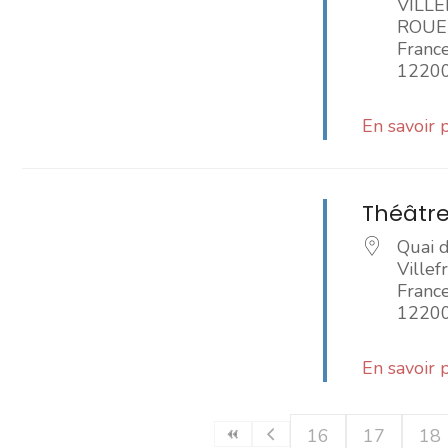
VILL
ROUE
Franc
1220
En savoir 
Théâtre
Quai 
Ville
Franc
1220
En savoir 
16
17
18