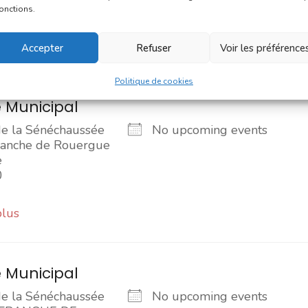
RGUE
fonctions.
plus
Accepter
Refuser
Voir les préférence
Politique de cookies
 Municipal
de la Sénéchaussée
No upcoming events
franche de Rouergue
e
0
plus
 Municipal
de la Sénéchaussée
No upcoming events