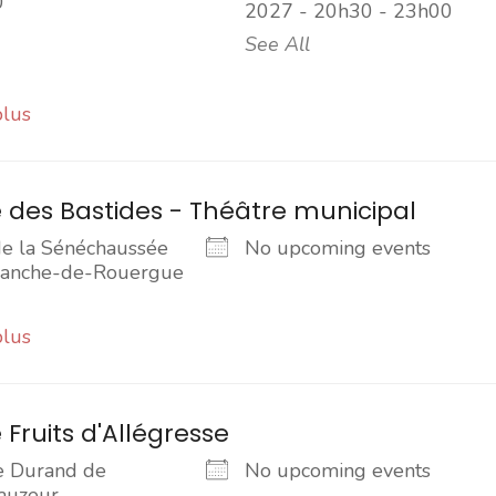
0
2027 - 20h30 - 23h00
See All
plus
 des Bastides - Théâtre municipal
de la Sénéchaussée
No upcoming events
franche-de-Rouergue
plus
 Fruits d'Allégresse
e Durand de
No upcoming events
auzeur