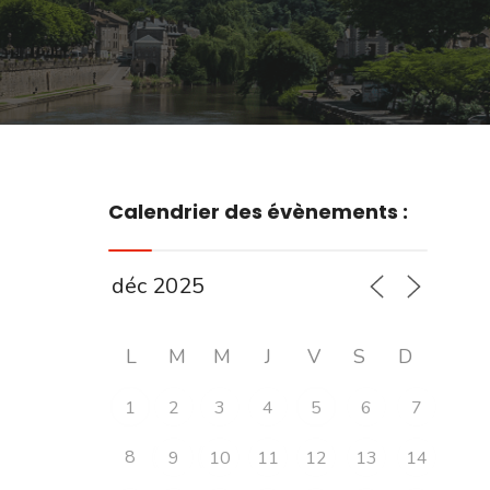
Calendrier des évènements :
L
M
M
J
V
S
D
1
2
3
4
5
6
7
8
9
10
11
12
13
14