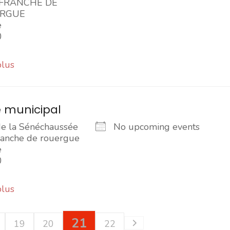
EFRANCHE DE
RGUE
e
0
plus
 municipal
de la Sénéchaussée
No upcoming events
franche de rouergue
e
0
plus
21
19
20
22