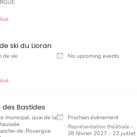
RGUE
plus
de ski du Lioran
n de ski
No upcoming events
plus
 des Bastides
e municipal, quai de la
Prochain évènement
haussée
Représentation théâtrale
-
franche-de-Rouergue
28 février 2027 - 22 juillet