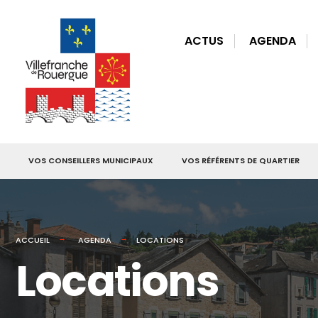
for:
Skip
to
ACTUS
AGENDA
content
VOS CONSEILLERS MUNICIPAUX
VOS RÉFÉRENTS DE QUARTIER
ACCUEIL
AGENDA
LOCATIONS
Locations