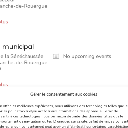
franche-de-Rouergue
plus
 municipal
de la Sénéchaussée
No upcoming events
franche-de-Rouergue
0
plus
Gérer le consentement aux cookies
r offrir les meilleures expériences, nous utilisons des technologies telles que le
 Municipal
kies pour stocker et/ou accéder aux informations des appareils. Le fait de
sentir à ces technologies nous permettra de traiter des données telles que le
de la Sénéchaussée
No upcoming events
portement de navigation ou les ID uniques sur ce site. Le fait de ne pas consent
EFRANCHE DE
de retirer son consentement peut avoir un effet négatif sur certaines caractéristi