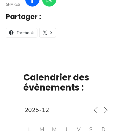
SHARES
Partager :
Facebook
X
Calendrier des
évènements :
L
M
M
J
V
S
D