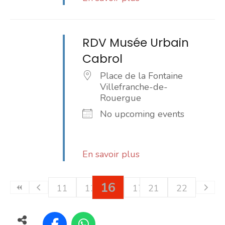
RDV Musée Urbain
Cabrol
Place de la Fontaine
Villefranche-de-
Rouergue
No upcoming events
En savoir plus
16
11
12
13
14
17
15
21
18
19
22
20