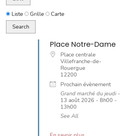
Type
Liste
Grille
Carte
d’affichage
Search
des
résultats
Place Notre-Dame
de
Place centrale
la
Villefranche-de-
recherche
Rouergue
12200
Prochain évènement
Grand marché du jeudi
-
13 août 2026 - 8h00 -
13h00
See All
En savoir plus