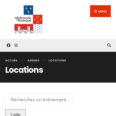
Search
Skip
for:
to
MENU
content
ACCUEIL
AGENDA
LOCATIONS
Locations
Recherchez
un
évènement...
Liste