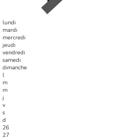
lundi
mardi
mercredi
jeudi
vendredi
samedi
dimanche
l
m
m
j
v
s
d
26
27