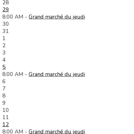
28
29
8:00 AM -
Grand marché du jeudi
30
31
1
2
3
4
5
8:00 AM -
Grand marché du jeudi
6
7
8
9
10
11
12
8:00 AM -
Grand marché du jeudi