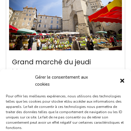
Grand marché du jeudi
22 juillet 2027
Gérer le consentement aux
8h00 - 13h00
cookies
Place Notre-Dame
Pour offrir les meilleures expériences, nous utilisons des technologies
Marchés
telles que les cookies pour stocker et/ou accéder aux informations des
appareils. Le fait de consentir à ces technologies nous permettra de
traiter des données telles que le comportement de navigation ou les ID
ACTUALITÉ - Une navette Bastibus gratuite pour le
uniques sur ce site. Le fait de ne pas consentir ou de retirer son
marché Chaque jeudi jusqu’à septembre, une navette
consentement peut avoir un effet négatif sur certaines caractéristiques et
fonctions.
Bastibus gratuite est mise en place par la Ville pour