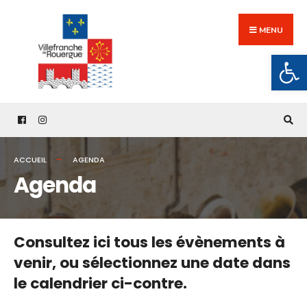
Search
Skip
for:
to
MENU
content
Ouv
ACCUEIL
AGENDA
Agenda
Consultez ici tous les évènements à
venir,
ou sélectionnez une date dans
le calendrier ci-contre.