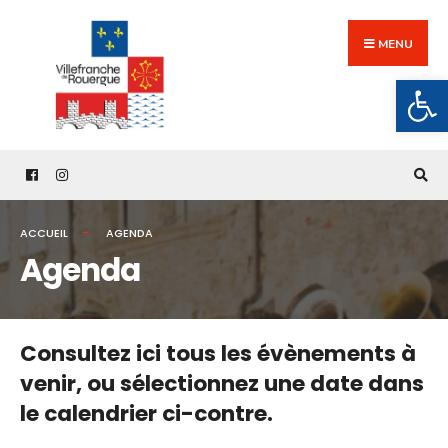
Search
Skip
for:
to
MENU
content
Ouv
ACCUEIL
AGENDA
Agenda
Consultez ici tous les évènements à
venir,
ou sélectionnez une date dans
le calendrier ci-contre.