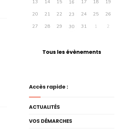
13
14
15
17
18
19
16
20
21
22
24
25
26
23
27
28
29
31
1
2
30
Tous les évènements
Accès rapide :
ACTUALITÉS
VOS DÉMARCHES