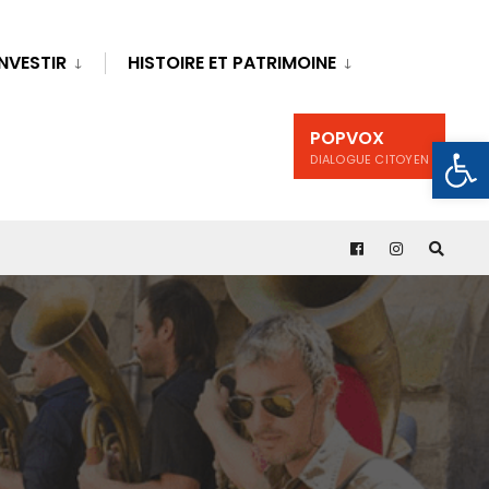
INVESTIR
HISTOIRE ET PATRIMOINE
POPVOX
Ouv
DIALOGUE CITOYEN