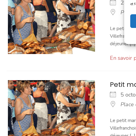
28 s
et 
Place
Le petit mar
Villefranchoi
déjeuner [...]
En savoir 
Petit 
5 oc
Place
Le petit mar
Villefranchoi
déjeuner [...]