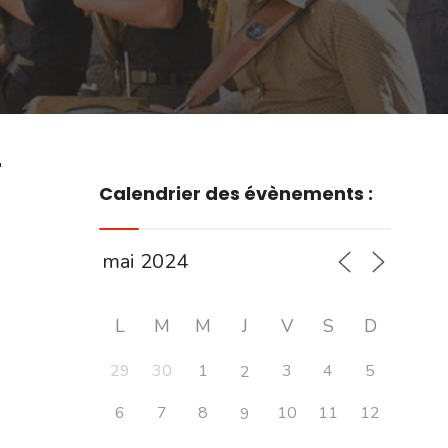
r
Calendrier des évènements :
L
M
M
J
V
S
D
29
30
1
3
4
5
2
6
7
8
10
11
12
9