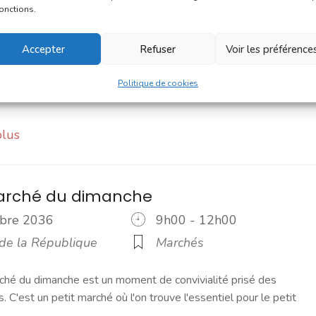
eptembre 2036
9h00 - 12h00
fonctions.
 de la République
Marchés
Accepter
Refuser
Voir les préférence
ché du dimanche est un moment de convivialité prisé des
s. C'est un petit marché où l'on trouve l'essentiel pour le petit
Politique de cookies
plus
marché du dimanche
tobre 2036
9h00 - 12h00
 de la République
Marchés
ché du dimanche est un moment de convivialité prisé des
s. C'est un petit marché où l'on trouve l'essentiel pour le petit