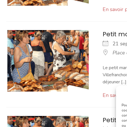
En savoir 
Petit 
21 s
Place
Le petit mar
Villefranchoi
déjeuner [...]
En savoir 
Pou
coo
con
Petit 
com
ou 