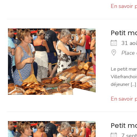
En savoir 
Petit 
31 a
Place
Le petit mar
Villefranchoi
déjeuner [...]
En savoir 
Petit 
7 se