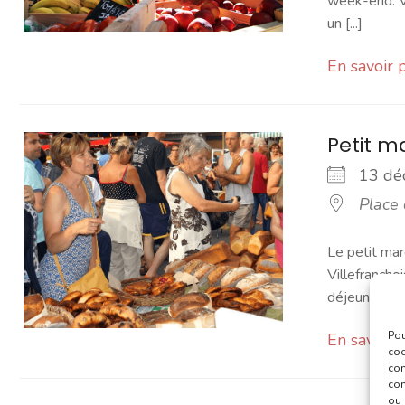
week-end. Vo
un [...]
En savoir 
Petit 
13 d
Place
Le petit mar
Villefranchoi
déjeuner [...]
Pou
En savoir 
coo
con
com
ou 