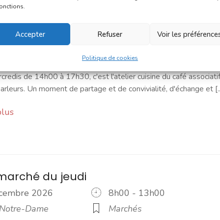
cuisine - Les Hauts Parleurs
fonctions.
écembre 2026
14h00 - 17h30
Accepter
Refuser
Voir les préférence
ssociatif Les Hauts
Ateliers
Social
rs
Politique de cookies
credis de 14h00 à 17h30, c'est l'atelier cuisine du café associati
rleurs. Un moment de partage et de convivialité, d'échange et [..
plus
marché du jeudi
écembre 2026
8h00 - 13h00
 Notre-Dame
Marchés