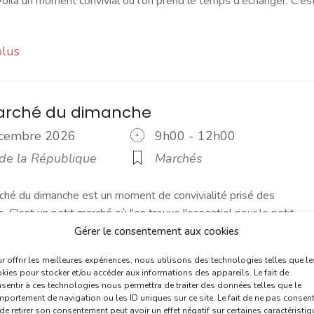
ilà un moment convivial où l'on prend le temps d'échanger. C'es
plus
marché du dimanche
écembre 2026
9h00 - 12h00
 de la République
Marchés
ché du dimanche est un moment de convivialité prisé des
s. C'est un petit marché où l'on trouve l'essentiel pour le petit
Gérer le consentement aux cookies
r offrir les meilleures expériences, nous utilisons des technologies telles que le
plus
kies pour stocker et/ou accéder aux informations des appareils. Le fait de
sentir à ces technologies nous permettra de traiter des données telles que le
portement de navigation ou les ID uniques sur ce site. Le fait de ne pas consent
de retirer son consentement peut avoir un effet négatif sur certaines caractéristi