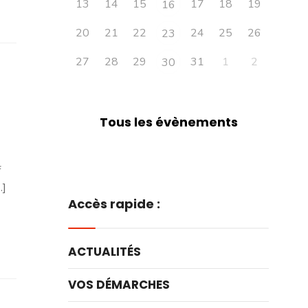
13
14
15
17
18
19
16
20
21
22
24
25
26
23
27
28
29
31
1
2
30
Tous les évènements
f
.]
Accès rapide :
ACTUALITÉS
VOS DÉMARCHES