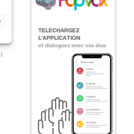
s
f
.]