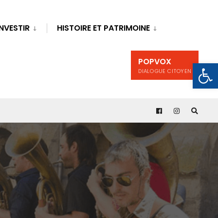
INVESTIR
HISTOIRE ET PATRIMOINE
POPVOX
Ouv
DIALOGUE CITOYEN