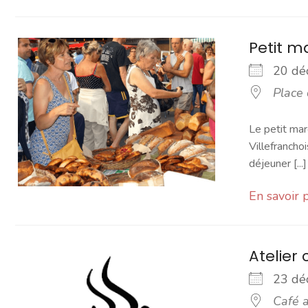
Petit 
20 d
Place
Le petit mar
Villefranchoi
déjeuner [...]
En savoir 
Atelier 
23 d
Café a