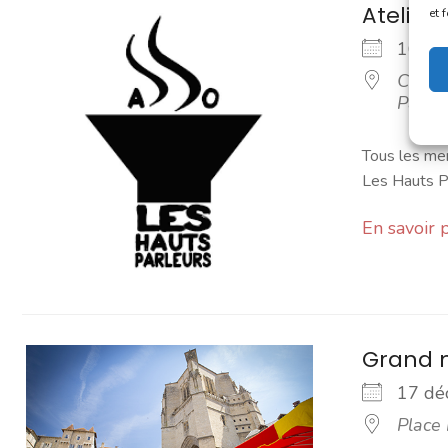
Atelier 
et 
16 d
Café a
Parleu
Tous les mer
Les Hauts Pa
En savoir 
Grand 
17 d
Place