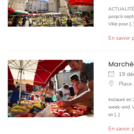
ACTUALITÉ -
jusqu’à sept
Ville pour [...
En savoir 
Marché
19 d
Place
Instauré en 
week-end. Vo
un [...]
En savoir 