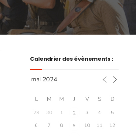
r
Calendrier des évènements :
L
M
M
J
V
S
D
29
30
1
3
4
5
2
6
7
8
10
11
12
9