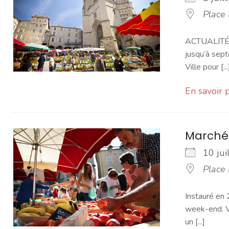
Place
ACTUALITÉ -
jusqu’à sept
Ville pour [...
En savoir 
Marché
10 ju
Place
Instauré en 
week-end. Vo
un [...]