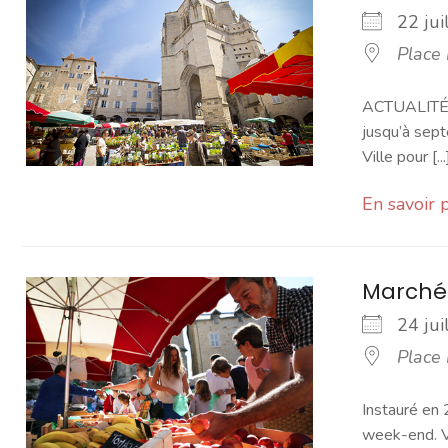
22 ju
Place
ACTUALITÉ -
jusqu’à sept
Ville pour [...
En savoir 
Marché
24 ju
Place
Instauré en 
week-end. Vo