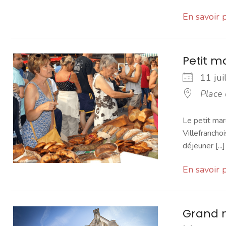
En savoir 
Petit 
11 ju
Place
Le petit mar
Villefranchoi
déjeuner [...]
En savoir 
Grand 