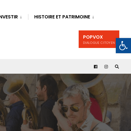
INVESTIR
HISTOIRE ET PATRIMOINE
POPVOX
Ouv
DIALOGUE CITOYEN