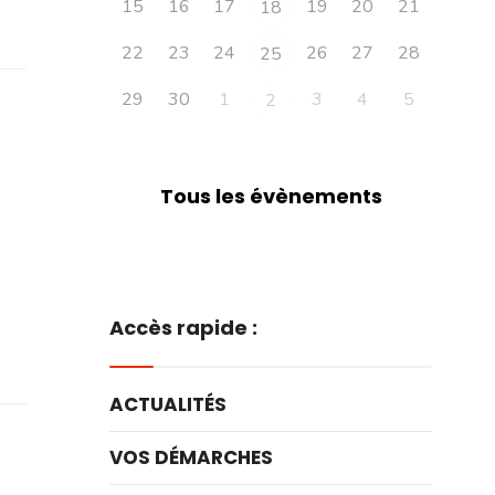
15
16
17
19
20
21
18
22
23
24
26
27
28
25
29
30
1
3
4
5
2
Tous les évènements
Accès rapide :
ACTUALITÉS
VOS DÉMARCHES