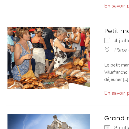
En savoir 
Petit 
4 jui
Place
Le petit mar
Villefranchoi
déjeuner [...]
En savoir 
Grand 
8 jui