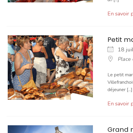
En savoir 
Petit 
18 ju
Place
Le petit mar
Villefranchoi
déjeuner [...]
En savoir 
Grand 