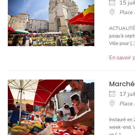
15 ju
Place
ACTUALITÉ -
jusqu’à sept
Ville pour [...
En savoir 
Marché
17 ju
Place
Instauré en 
week-end. Vo
un [...]