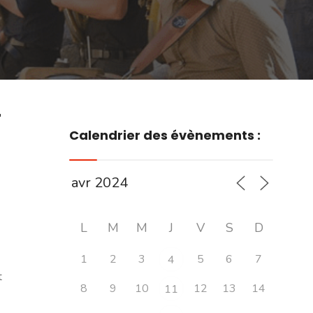
r
Calendrier des évènements :
L
M
M
J
V
S
D
1
2
3
5
6
7
4
t
8
9
10
12
13
14
11