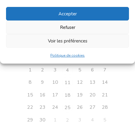
Calendrier des
évènements :
Accepter
Refuser
Voir les préférences
L
M
M
J
V
S
D
Politique de cookies
1
2
3
5
6
7
4
8
9
10
12
13
14
11
15
16
17
19
20
21
18
22
23
24
26
27
28
25
29
30
1
3
4
5
2