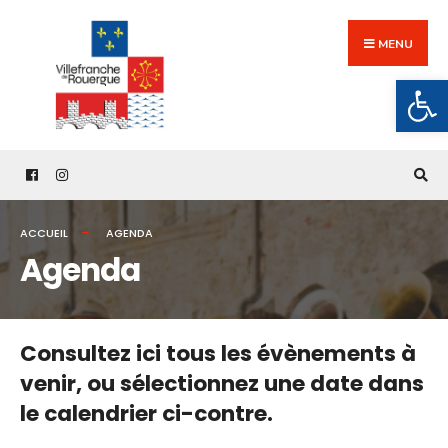
Search
Skip
for:
to
MENU
content
Ouv
ACCUEIL
AGENDA
Agenda
Consultez ici tous les évènements à
venir,
ou sélectionnez une date dans
le calendrier ci-contre.