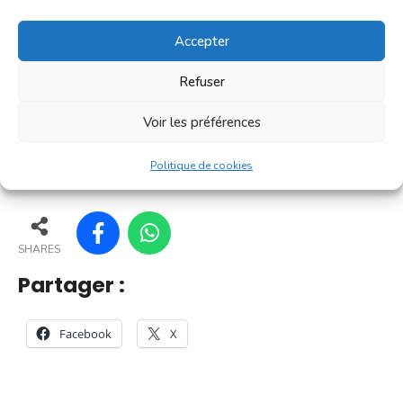
convivialité prisé des Villefranchois. C'est un petit
marché où l'on trouve l'essentiel pour le petit
Accepter
déjeuner [...]
Refuser
En savoir plus
Voir les préférences
166
161
169
170
Politique de cookies
SHARES
Partager :
Facebook
X