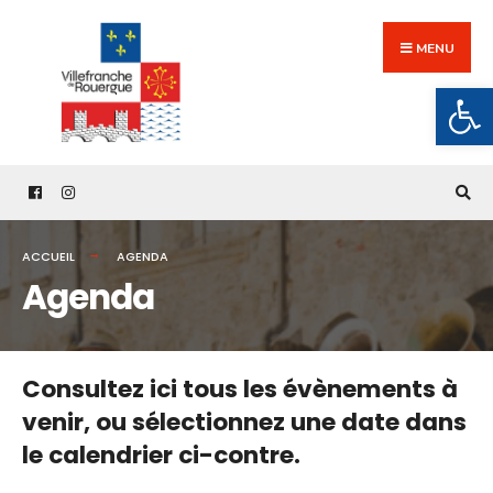
Search
Skip
for:
to
MENU
content
Ouv
ACCUEIL
AGENDA
Agenda
Consultez ici tous les évènements à
venir,
ou sélectionnez une date dans
le calendrier ci-contre.