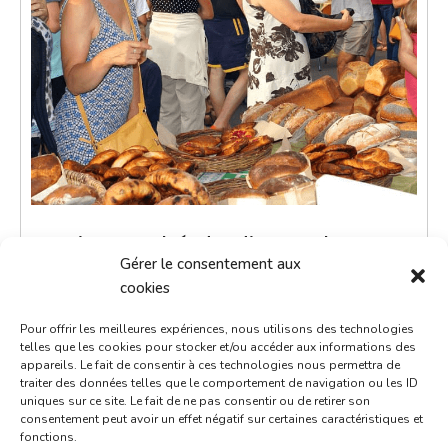
Petit marché du dimanche
Gérer le consentement aux
29 juin 2036
cookies
9h00 - 12h00
Pour offrir les meilleures expériences, nous utilisons des technologies
Place de la République
telles que les cookies pour stocker et/ou accéder aux informations des
appareils. Le fait de consentir à ces technologies nous permettra de
Marchés
traiter des données telles que le comportement de navigation ou les ID
uniques sur ce site. Le fait de ne pas consentir ou de retirer son
consentement peut avoir un effet négatif sur certaines caractéristiques et
Le petit marché du dimanche est un moment de
fonctions.