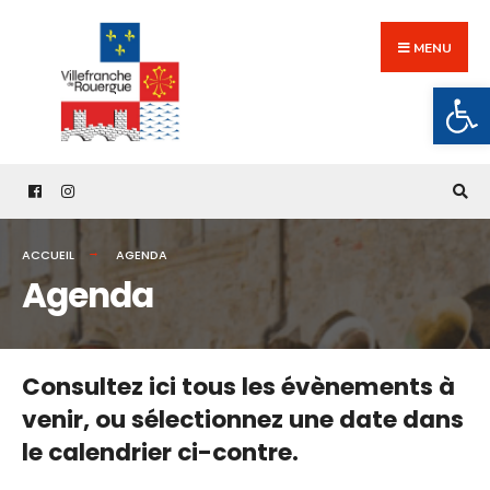
Search
Skip
for:
to
MENU
content
Ouv
ACCUEIL
AGENDA
Agenda
Consultez ici tous les évènements à
venir,
ou sélectionnez une date dans
le calendrier ci-contre.