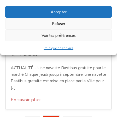
Accepter
Grand marché du jeudi
Refuser
22 avril 2027
Voir les préférences
8h00 - 13h00
Place Notre-Dame
Politique de cookies
Marchés
ACTUALITÉ - Une navette Bastibus gratuite pour le
marché Chaque jeudi jusqu’à septembre, une navette
Bastibus gratuite est mise en place par la Ville pour
[...]
En savoir plus