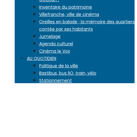
Inventaire du patrimoine
Villefranche, ville de cinéma
Oreilles en balade ; la mémoire des quartiers
contée par ses habitants
Jumelage
Agenda culturel
Cinéma le Vox
AU QUOTIDIEN
Politique de la ville
Bastibus, bus liO, train, vélo
Stationnement
Tranquillité publique
Vivre ici / nouveaux arrivants
Propreté
Déchets
Vie municipale
Vie associative, liste des associations
SANTE