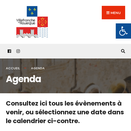
Search
Skip
for:
to
MENU
content
Ouv
ACCUEIL
AGENDA
Agenda
Consultez ici tous les évènements à
venir,
ou sélectionnez une date dans
le calendrier ci-contre.