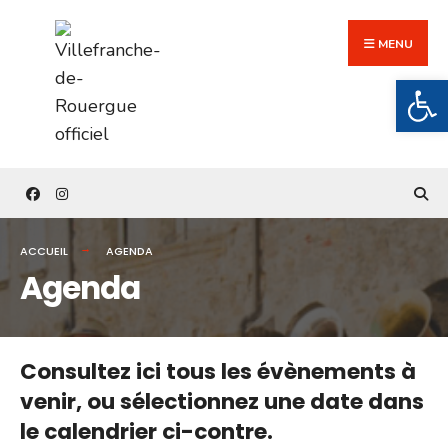
Search
Skip
for:
to
MENU
content
Ouv
ACCUEIL
AGENDA
Agenda
Consultez ici tous les évènements à
venir,
ou sélectionnez une date dans
le calendrier ci-contre.