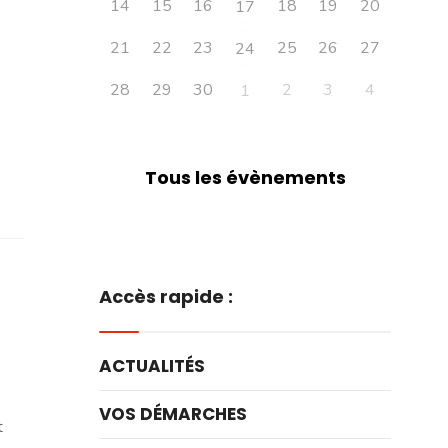
14
15
16
18
19
20
17
21
22
23
25
26
27
24
28
29
30
2
3
4
1
Tous les évènements
Accès rapide :
ACTUALITÉS
VOS DÉMARCHES
t