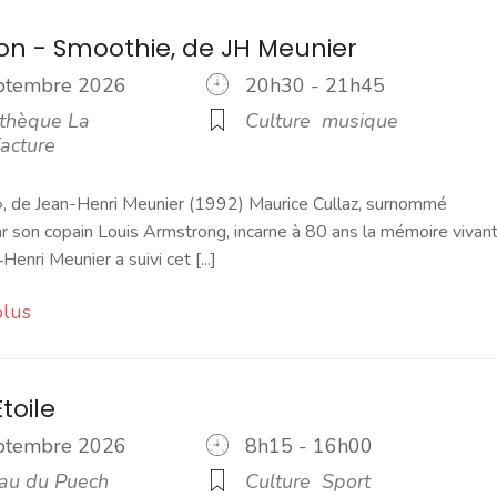
ion - Smoothie, de JH Meunier
eptembre 2026
20h30 - 21h45
thèque La
Culture
musique
acture
», de Jean-Henri Meunier (1992) Maurice Cullaz, surnommé
 son copain Louis Armstrong, incarne à 80 ans la mémoire vivan
‑Henri Meunier a suivi cet [...]
plus
toile
eptembre 2026
8h15 - 16h00
u du Puech
Culture
Sport