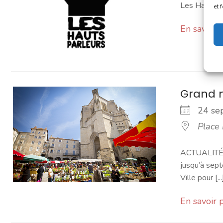
Les Hauts Pa
et 
En savoir 
Grand 
24 s
Place
ACTUALITÉ -
jusqu’à sept
Ville pour [...
En savoir 