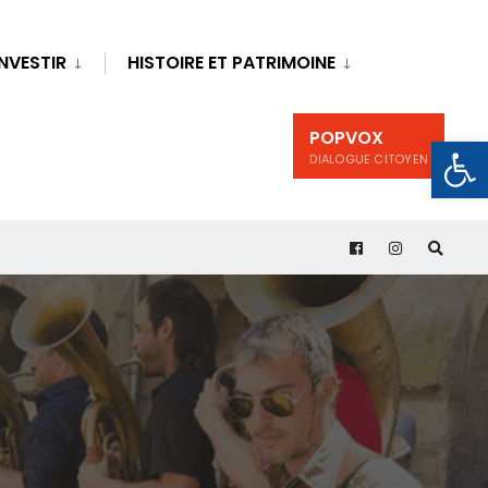
INVESTIR
HISTOIRE ET PATRIMOINE
POPVOX
Ouv
DIALOGUE CITOYEN