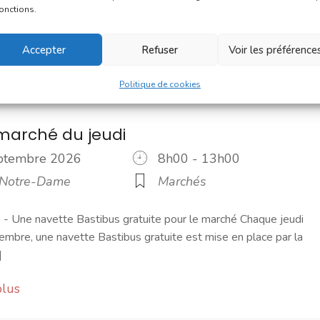
rleurs. Un moment de partage et de convivialité, d'échange et [..
fonctions.
plus
Accepter
Refuser
Voir les préférence
Politique de cookies
marché du jeudi
eptembre 2026
8h00 - 13h00
 Notre-Dame
Marchés
 Une navette Bastibus gratuite pour le marché Chaque jeudi
embre, une navette Bastibus gratuite est mise en place par la
]
plus