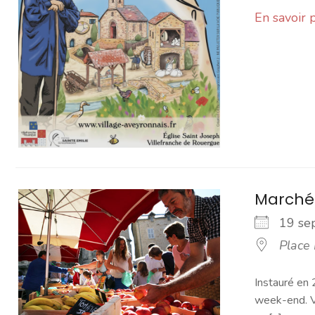
En savoir 
Marché
19 s
Place
Instauré en 
week-end. Vo