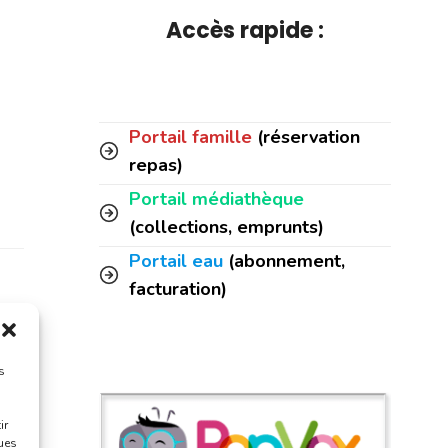
Accès rapide :
Portail famille
(réservation
repas)
Portail médiathèque
(collections, emprunts)
Portail eau
(abonnement,
facturation)
s
ir
f
ques