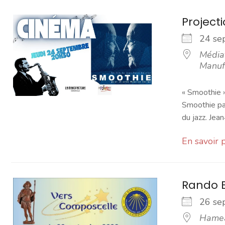
Project
24 s
Média
Manuf
« Smoothie 
Smoothie par
du jazz. Jean
En savoir 
Rando E
26 s
Hamea