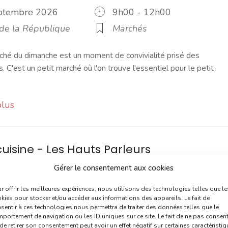
eptembre 2026
9h00 - 12h00
 de la République
Marchés
ché du dimanche est un moment de convivialité prisé des
s. C'est un petit marché où l'on trouve l'essentiel pour le petit
plus
cuisine - Les Hauts Parleurs
eptembre 2026
14h00 - 17h30
Gérer le consentement aux cookies
ssociatif Les Hauts
Ateliers
Social
r offrir les meilleures expériences, nous utilisons des technologies telles que le
rs
kies pour stocker et/ou accéder aux informations des appareils. Le fait de
sentir à ces technologies nous permettra de traiter des données telles que le
portement de navigation ou les ID uniques sur ce site. Le fait de ne pas consent
credis de 14h00 à 17h30, c'est l'atelier cuisine du café associati
de retirer son consentement peut avoir un effet négatif sur certaines caractéristi