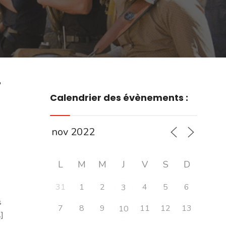
r
Calendrier des évènements :
L
M
M
J
V
S
D
31
1
2
4
5
6
3
s
7
8
9
11
12
13
10
]