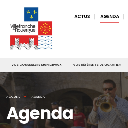
for:
Skip
to
ACTUS
AGENDA
content
VOS CONSEILLERS MUNICIPAUX
VOS RÉFÉRENTS DE QUARTIER
ACCUEIL
AGENDA
Agenda