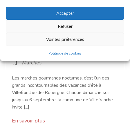
Accepter
Marché gourmand nocturne
Refuser
16 août 2026 - 17 août 2026
Voir les préférences
18h30 - 23h30
Place Saint-Jean
Politique de cookies
Marchés
Les marchés gourmands nocturnes, c’est l’un des
grands incontournables des vacances d’été à
Villefranche-de-Rouergue. Chaque dimanche soir
jusqu’au 6 septembre, la commune de Villefranche
invite [...]
En savoir plus