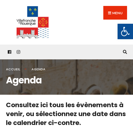
Search
Skip
for:
to
MENU
content
Ouv
ACCUEIL
AGENDA
Agenda
Consultez ici tous les évènements à
venir,
ou sélectionnez une date dans
le calendrier ci-contre.