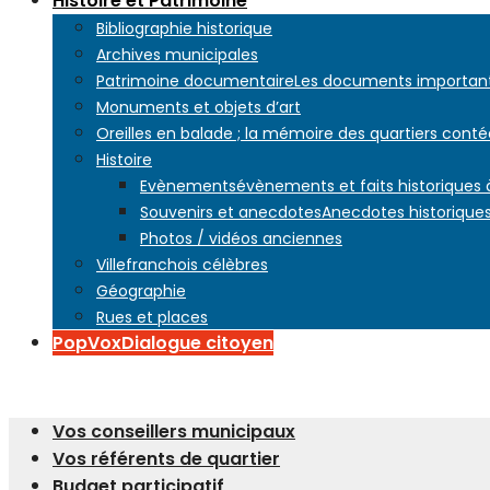
Histoire et Patrimoine
Bibliographie historique
Archives municipales
Patrimoine documentaire
Les documents importants
Monuments et objets d’art
Oreilles en balade ; la mémoire des quartiers conté
Histoire
Evènements
évènements et faits historiques
Souvenirs et anecdotes
Anecdotes historiques
Photos / vidéos anciennes
Villefranchois célèbres
Géographie
Rues et places
PopVox
Dialogue citoyen
Vos conseillers municipaux
Vos référents de quartier
Budget participatif