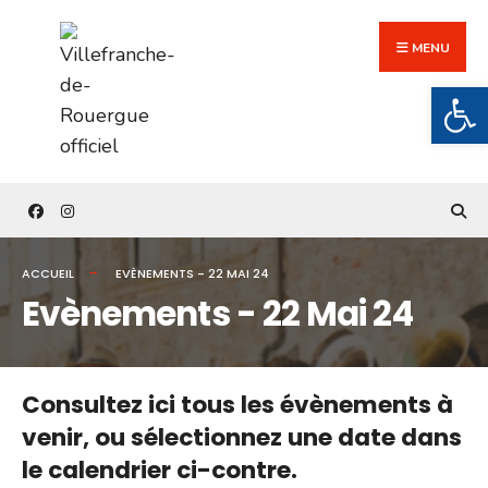
Search
Skip
for:
to
MENU
content
Ouv
ACCUEIL
EVÈNEMENTS - 22 MAI 24
Evènements - 22 Mai 24
Consultez ici tous les évènements à
venir,
ou sélectionnez une date dans
le calendrier ci-contre.