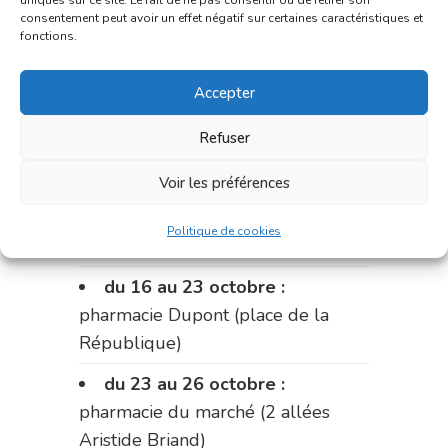
uniques sur ce site. Le fait de ne pas consentir ou de retirer son
du 2 au 9 octobre :
pharmacie
consentement peut avoir un effet négatif sur certaines caractéristiques et
Bonnemaire (rue Saint-Jacques)
fonctions.
du 9 au 12 octobre:
pharmacie
Accepter
Carnus (rue Marcellin-Fabre)
Refuser
Le 12 octobre :
pharmacie
Charignon-Dumas (La Fouillade)
Voir les préférences
du 12 au 16 octobre :
Politique de cookies
pharmacie Palobart (Laguépie)
du 16 au 23 octobre :
pharmacie Dupont (place de la
République)
du 23 au 26 octobre :
pharmacie du marché (2 allées
Aristide Briand)