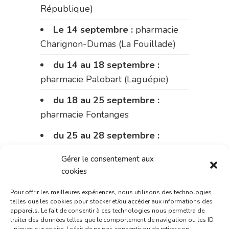
République)
Le 14 septembre :
pharmacie
Charignon-Dumas (La Fouillade)
du 14 au 18 septembre :
pharmacie Palobart (Laguépie)
du 18 au 25 septembre :
pharmacie Fontanges
du 25 au 28 septembre :
pharmacie du marché (2 allées
Gérer le consentement aux
Aristide Briand)
cookies
Du 28 septembre au 1er
Pour offrir les meilleures expériences, nous utilisons des technologies
octobre :
pharmacie Charignon-
telles que les cookies pour stocker et/ou accéder aux informations des
appareils. Le fait de consentir à ces technologies nous permettra de
Dumas (La Fouillade)
traiter des données telles que le comportement de navigation ou les ID