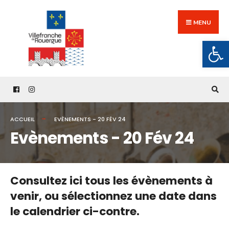
Search
Skip
for:
to
MENU
content
Ouv
ACCUEIL
EVÈNEMENTS - 20 FÉV 24
Evènements - 20 Fév 24
Consultez ici tous les évènements à
venir,
ou sélectionnez une date dans
le calendrier ci-contre.