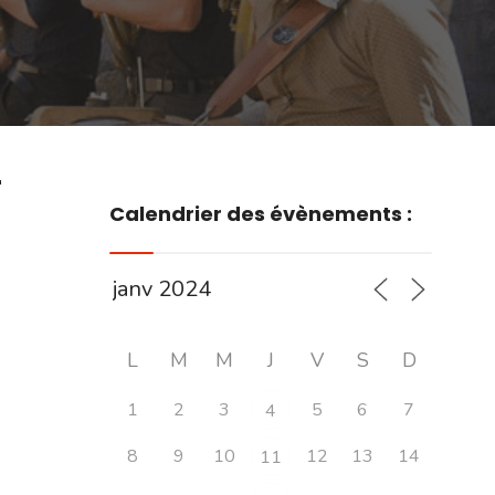
r
Calendrier des évènements :
L
M
M
J
V
S
D
1
2
3
5
6
7
4
8
9
10
12
13
14
11