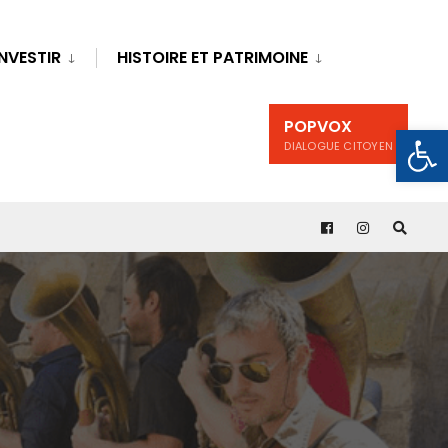
INVESTIR
HISTOIRE ET PATRIMOINE
POPVOX
Ouv
DIALOGUE CITOYEN