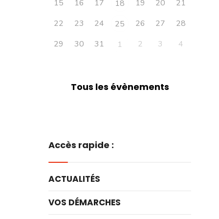
15
16
17
19
20
21
18
22
23
24
26
27
28
25
29
30
31
2
3
4
1
Tous les évènements
Accès rapide :
ACTUALITÉS
VOS DÉMARCHES