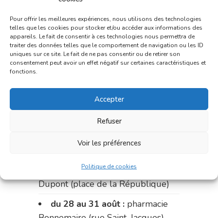
Charignon-Dumas (La Fouillade)
Pour offrir les meilleures expériences, nous utilisons des technologies
du 7 au 14 août :
pharmacie
telles que les cookies pour stocker et/ou accéder aux informations des
Bonnemaire (rue Saint-Jacques)
appareils. Le fait de consentir à ces technologies nous permettra de
traiter des données telles que le comportement de navigation ou les ID
du 15 au 17 août :
pharmacie
uniques sur ce site. Le fait de ne pas consentir ou de retirer son
consentement peut avoir un effet négatif sur certaines caractéristiques et
du marché (2 allées Aristide
fonctions.
Briand)
Accepter
Le 17 août :
pharmacie
Charignon-Dumas (La Fouillade)
Refuser
du 17 au 21 août :
pharmacie
Voir les préférences
Palobart (Laguépie)
Politique de cookies
du 21 au 28 août :
pharmacie
Dupont (place de la République)
du 28 au 31 août :
pharmacie
Bonnemaire (rue Saint-Jacques)