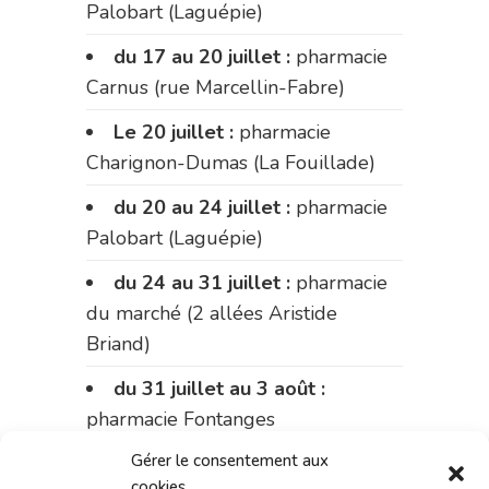
Palobart (Laguépie)
du 17 au 20 juillet :
pharmacie
Carnus (rue Marcellin-Fabre)
Le 20 juillet :
pharmacie
Charignon-Dumas (La Fouillade)
du 20 au 24 juillet :
pharmacie
Palobart (Laguépie)
du 24 au 31 juillet :
pharmacie
du marché (2 allées Aristide
Briand)
du 31 juillet au 3 août :
pharmacie Fontanges
Gérer le consentement aux
du 3 au 7 août :
pharmacie
cookies