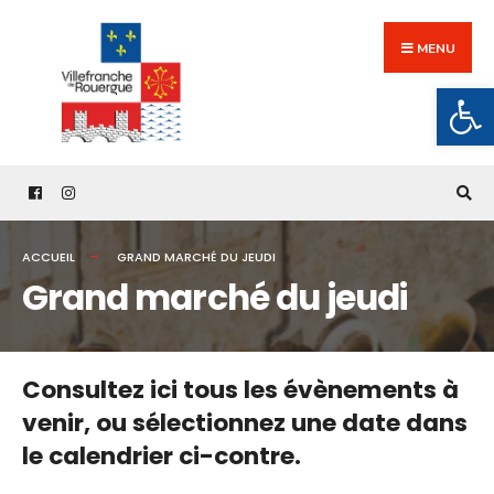
Search
Skip
for:
to
MENU
content
Ouv
ACCUEIL
GRAND MARCHÉ DU JEUDI
Grand marché du jeudi
Consultez ici tous les évènements à
venir,
ou sélectionnez une date dans
le calendrier ci-contre.