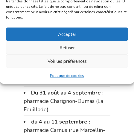
traiter des données telles que le comportement de navigation ou les ID
uniques sur ce site. Le fait de ne pas consentir ou de retirer son
Le 17 août :
pharmacie
consentement peut avoir un effet négatif sur certaines caractéristiques et
Charignon-Dumas (La Fouillade)
fonctions.
du 17 au 21 août :
pharmacie
Accepter
Palobart (Laguépie)
Refuser
du 21 au 28 août :
pharmacie
Dupont (place de la République)
Voir les préférences
du 28 au 31 août :
pharmacie
Politique de cookies
Bonnemaire (rue Saint-Jacques)
Du 31 août au 4 septembre :
pharmacie Charignon-Dumas (La
Fouillade)
du 4 au 11 septembre :
pharmacie Carnus (rue Marcellin-