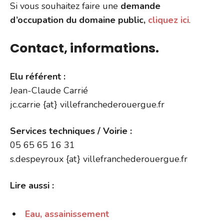
Si vous souhaitez faire une
demande
d’occupation du domaine public,
cliquez ici
.
Contact, informations.
Elu référent :
Jean-Claude Carrié
jc.carrie {at} villefranchederouergue.fr
Services techniques / Voirie :
05 65 65 16 31
s.despeyroux {at} villefranchederouergue.fr
Lire aussi :
Eau, assainissement