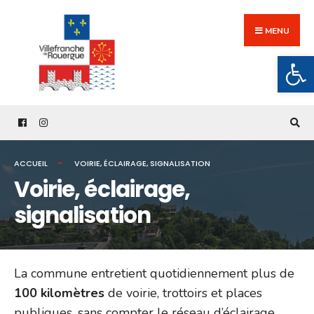
Search
Skip
for:
to
MENU
content
Ouv
ACCUEIL
VOIRIE, ÉCLAIRAGE, SIGNALISATION
Voirie, éclairage,
signalisation
La commune entretient quotidiennement plus de
100 kilomètres
de voirie, trottoirs et places
publiques, sans compter le réseau d’éclairage