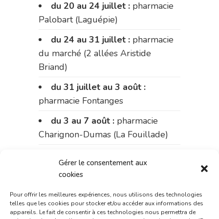
du 20 au 24 juillet :
pharmacie
Palobart (Laguépie)
du 24 au 31 juillet :
pharmacie
du marché (2 allées Aristide
Briand)
du 31 juillet au 3 août :
pharmacie Fontanges
du 3 au 7 août :
pharmacie
Charignon-Dumas (La Fouillade)
du 7 au 14 août :
pharmacie
Gérer le consentement aux
Bonnemaire (rue Saint-Jacques)
cookies
du 15 au 17 août :
pharmacie
Pour offrir les meilleures expériences, nous utilisons des technologies
du marché (2 allées Aristide
telles que les cookies pour stocker et/ou accéder aux informations des
appareils. Le fait de consentir à ces technologies nous permettra de
Briand)