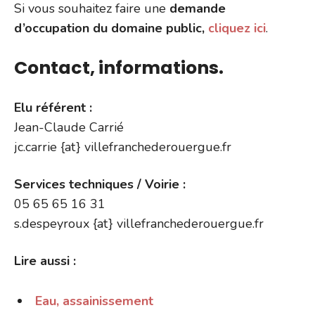
Si vous souhaitez faire une
demande
d’occupation du domaine public,
cliquez ici
.
Contact, informations.
Elu référent :
Jean-Claude Carrié
jc.carrie {at} villefranchederouergue.fr
Services techniques / Voirie :
05 65 65 16 31
s.despeyroux {at} villefranchederouergue.fr
Lire aussi :
Eau, assainissement