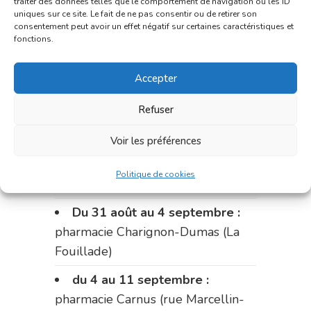
traiter des données telles que le comportement de navigation ou les ID
uniques sur ce site. Le fait de ne pas consentir ou de retirer son
Le 17 août :
pharmacie
consentement peut avoir un effet négatif sur certaines caractéristiques et
Charignon-Dumas (La Fouillade)
fonctions.
du 17 au 21 août :
pharmacie
Accepter
Palobart (Laguépie)
Refuser
du 21 au 28 août :
pharmacie
Dupont (place de la République)
Voir les préférences
du 28 au 31 août :
pharmacie
Politique de cookies
Bonnemaire (rue Saint-Jacques)
Du 31 août au 4 septembre :
pharmacie Charignon-Dumas (La
Fouillade)
du 4 au 11 septembre :
pharmacie Carnus (rue Marcellin-