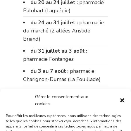
du 20 au 24 juillet :
pharmacie
Palobart (Laguépie)
du 24 au 31 juillet :
pharmacie
du marché (2 allées Aristide
Briand)
du 31 juillet au 3 août :
pharmacie Fontanges
du 3 au 7 août :
pharmacie
Charignon-Dumas (La Fouillade)
du 7 au 14 août :
pharmacie
Gérer le consentement aux
Bonnemaire (rue Saint-Jacques)
cookies
du 15 au 17 août :
pharmacie
Pour offrir les meilleures expériences, nous utilisons des technologies
du marché (2 allées Aristide
telles que les cookies pour stocker et/ou accéder aux informations des
appareils. Le fait de consentir à ces technologies nous permettra de
Briand)