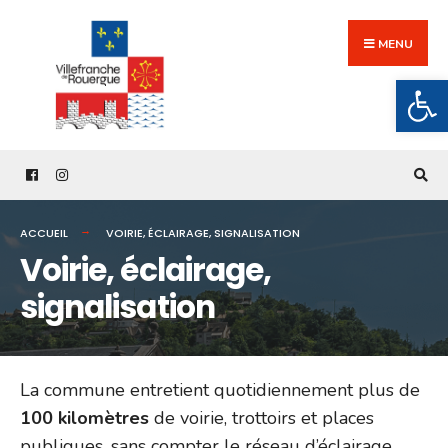
Search
Skip
for:
to
MENU
content
Ouv
ACCUEIL
VOIRIE, ÉCLAIRAGE, SIGNALISATION
Voirie, éclairage,
signalisation
La commune entretient quotidiennement plus de
100 kilomètres
de voirie, trottoirs et places
publiques, sans compter le réseau d’éclairage