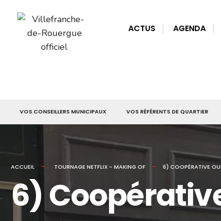
for:
Skip
to
ACTUS
AGENDA
content
VOS CONSEILLERS MUNICIPAUX
VOS RÉFÉRENTS DE QUARTIER
ACCUEIL
TOURNAGE NETFLIX - MAKING OF
6) COOPÉRATIVE OU
6) Coopérative