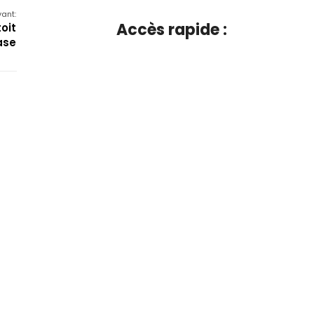
vant:
Accès rapide :
oit
ase