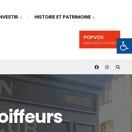
INVESTIR
HISTOIRE ET PATRIMOINE
POPVOX
Ouv
DIALOGUE CITOYEN
oiffeurs