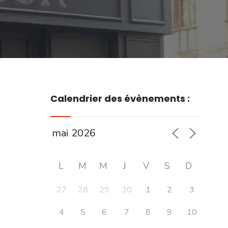
Calendrier des évènements :
L
M
M
J
V
S
D
27
28
29
30
1
2
3
4
5
6
7
8
9
10