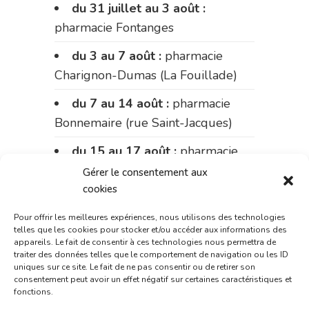
du 31 juillet au 3 août :
pharmacie Fontanges
du 3 au 7 août :
pharmacie
Charignon-Dumas (La Fouillade)
du 7 au 14 août :
pharmacie
Bonnemaire (rue Saint-Jacques)
du 15 au 17 août :
pharmacie
du marché (2 allées Aristide
Gérer le consentement aux
Briand)
cookies
Le 17 août :
pharmacie
Pour offrir les meilleures expériences, nous utilisons des technologies
telles que les cookies pour stocker et/ou accéder aux informations des
Charignon-Dumas (La Fouillade)
appareils. Le fait de consentir à ces technologies nous permettra de
traiter des données telles que le comportement de navigation ou les ID
du 17 au 21 août :
pharmacie
uniques sur ce site. Le fait de ne pas consentir ou de retirer son
consentement peut avoir un effet négatif sur certaines caractéristiques et
Palobart (Laguépie)
fonctions.