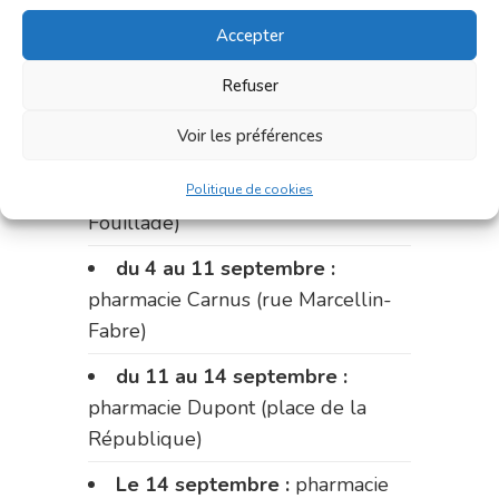
du 21 au 28 août :
pharmacie
Accepter
Dupont (place de la République)
du 28 au 31 août :
pharmacie
Refuser
Bonnemaire (rue Saint-Jacques)
Voir les préférences
Du 31 août au 4 septembre :
pharmacie Charignon-Dumas (La
Politique de cookies
Fouillade)
du 4 au 11 septembre :
pharmacie Carnus (rue Marcellin-
Fabre)
du 11 au 14 septembre :
pharmacie Dupont (place de la
République)
Le 14 septembre :
pharmacie