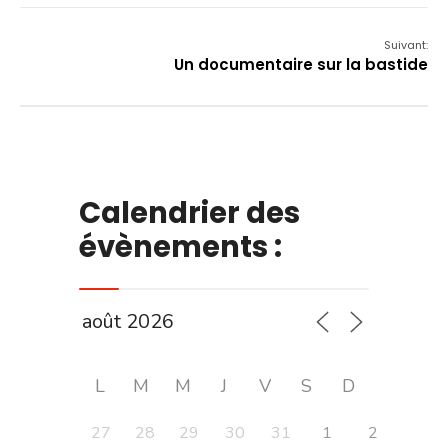
Suivant:
Un documentaire sur la bastide
Calendrier des
évènements :
L
M
M
J
V
S
D
27
28
29
30
31
1
2