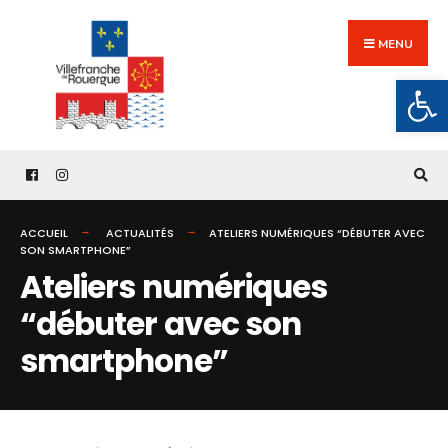
Search
Skip
for:
to
MENU
content
Ouv
ACCUEIL
ACTUALITÉS
ATELIERS NUMÉRIQUES “DÉBUTER AVEC
SON SMARTPHONE”
Ateliers numériques
“débuter avec son
smartphone”